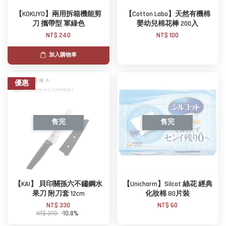
【KOKUYO】兩用拆箱機能剪
【Cotton Labo】天然有機棉
刀 攜帶型 軍綠色
嬰幼兒棉花棒 200入
NT$ 240
NT$ 100
加入購物車
優惠
售完
售完
【KAI】 貝印關孫六不鏽鋼水
【Unicharm】Silcot 絲花 經典
果刀 附刀套 12cm
化妝棉 80片裝
NT$ 330
NT$ 60
NT$ 370
-10.8%