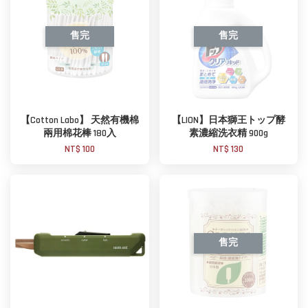
售完
售完
【Cotton Labo】 天然有機棉
【LION】日本獅王トップ酵
兩用棉花棒 180入
素濃縮洗衣精 900g
NT$ 100
NT$ 130
售完