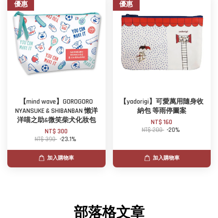
優惠
優惠
【mind wave】GOROGORO
【yadorigi】可愛萬用隨身收
NYANSUKE & SHIBANBAN 懶洋
納包 等雨停圖案
洋喵之助&微笑柴犬化妝包
NT$ 160
NT$ 200
-20%
NT$ 300
NT$ 390
-23.1%
加入購物車
加入購物車
部落格文章