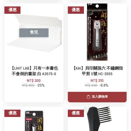
優惠
優惠
售完
【LIHIT LAB】只有一本書也
【KAI】貝印關孫六 不鏽鋼指
不會倒的書架 白 A3575-0
甲剪 S號 HC-3555
NT$ 300
NT$ 310
NT$ 400
-25%
NT$ 340
-8.8%
加入購物車
優惠
優惠