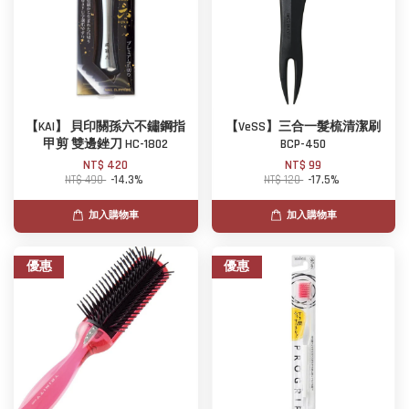
【KAI】 貝印關孫六不鏽鋼指
【VeSS】三合一髮梳清潔刷
甲剪 雙邊銼刀 HC-1802
BCP-450
NT$ 420
NT$ 99
NT$ 490
-14.3%
NT$ 120
-17.5%
加入購物車
加入購物車
優惠
優惠