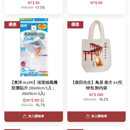
NT$ 99
NT$ 89
NT$ 120
-17.5%
優惠
優惠
【東洋 ALUMI】浴室抽風機
【柴田先生】鳥居 柴犬 A4托
防塵貼片 (30x30cm 5入；
特包 附內袋
20x20cm 3入)
NT$ 280
NT$ 330
-15.2%
從
NT$ 100
起
NT$ 120
-16.7%
加入購物車
加入購物車