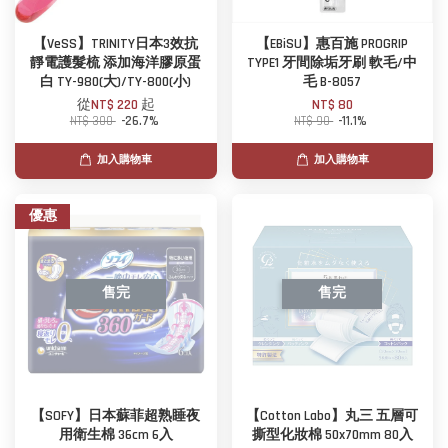
【VeSS】TRINITY日本3效抗
【EBiSU】惠百施 PROGRIP
靜電護髮梳 添加海洋膠原蛋
TYPE1 牙間除垢牙刷 軟毛/中
白 TY-980(大)/TY-800(小)
毛 B-8057
從
NT$ 220
起
NT$ 80
NT$ 300
-26.7%
NT$ 90
-11.1%
加入購物車
加入購物車
優惠
售完
售完
【SOFY】日本蘇菲超熟睡夜
【Cotton Labo】丸三 五層可
用衛生棉 36cm 6入
撕型化妝棉 50x70mm 80入