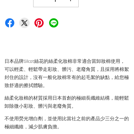
日本品牌Silcot絲花的絲柔化妝棉非常適合當卸妝棉使用，
可以輕柔、輕鬆帶走彩妝、髒污、老廢角質，且採用將棉絮
封住的設計，沒有一般化妝棉常有的起毛絮的缺點，給您極
致舒適的擦拭體驗。
絲柔化妝棉的材質採用日本首創的極細長纖維結構，能輕鬆
卸除微小彩妝、髒污與老廢角質。
不使用熒光增白劑，並使用比當社之前的產品少三分之一的
極細纖維，減少肌膚負擔。