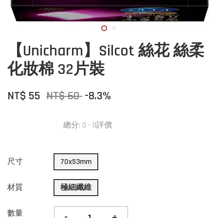
【Unicharm】Silcot 絲花 絲柔
化妝棉 32片裝
NT$ 55
NT$ 60
-8.3%
總分:
0
-
0
評價
尺寸
70x53mm
材質
極細纖維
數量
-
+