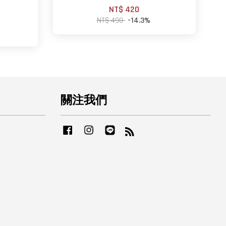
NT$ 420
NT$ 490
-14.3%
關注我們
Facebook
Instagram
Line
RSS