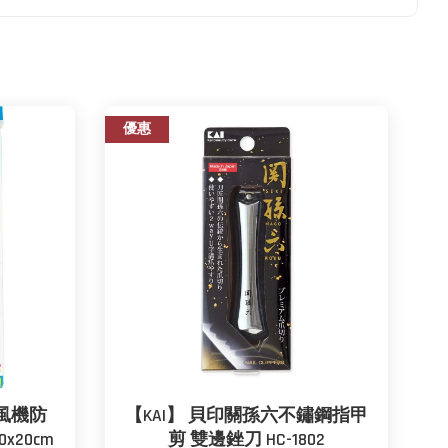
優惠
抽風機防
【KAI】 貝印關孫六不鏽鋼指甲
0x20cm
剪 雙邊銼刀 HC-1802