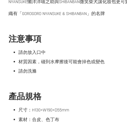
NYANSUKE懶洋洋喵之助與SHIBANBAN微笑柴犬讓化妝包更可
織有「GOROGORO NYANSUKE & SHIBANBAN」的名牌
注意事項
請勿放入口中
材質因素，碰到水摩擦後可能會掉色或變色
請勿洗滌
產品規格
尺寸：H130×W190×D55mm
素材：合皮、色丁布