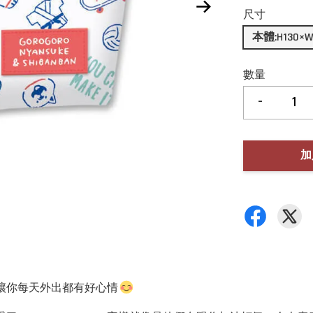
尺寸
本體:H130×W
數量
-
加
犬要讓你每天外出都有好心情