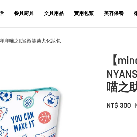
活
餐具廚具
文具用品
實用包類
美容保養
ANBAN 懶洋洋喵之助&微笑柴犬化妝包
【min
NYAN
喵之
NT$ 300