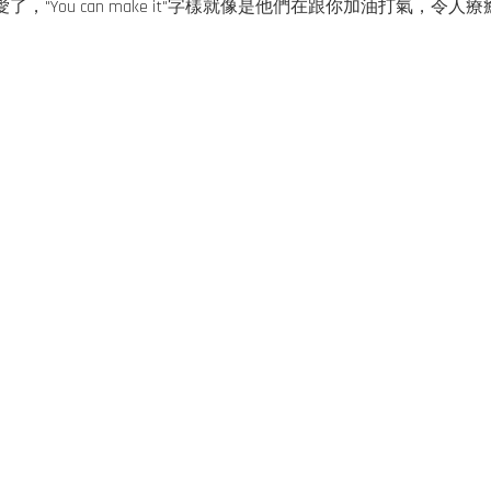
愛了，"You can make it"字樣就像是他們在跟你加油打氣，令人療