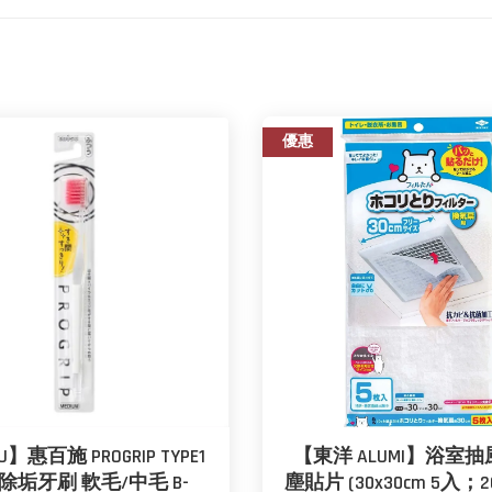
優惠
U】惠百施 PROGRIP TYPE1
【東洋 ALUMI】浴室
除垢牙刷 軟毛/中毛 B-
塵貼片 (30x30cm 5入；2