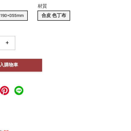
材質
190×D55mm
合皮 色丁布
+
入購物車