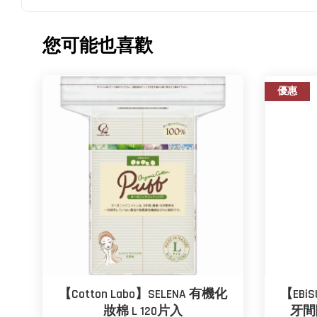
您可能也喜歡
優惠
【Cotton Labo】SELENA 有機化
【EBiS
妝棉 L 120片入
牙間