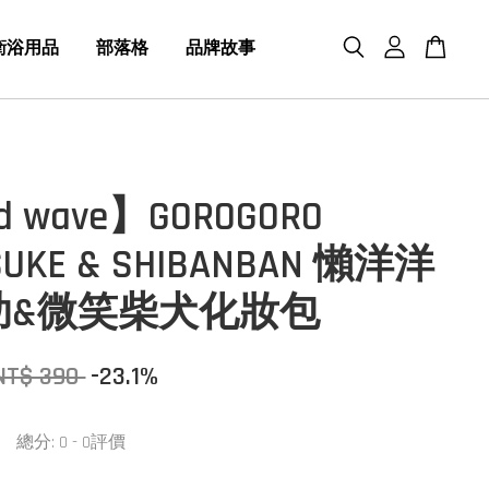
衛浴用品
部落格
品牌故事
d wave】GOROGORO
SUKE & SHIBANBAN 懶洋洋
助&微笑柴犬化妝包
NT$ 390
-23.1%
總分:
0
-
0
評價