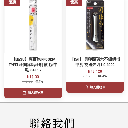
優惠
優惠
【EBiSU】惠百施 PROGRIP
【KAI】 貝印關孫六不鏽鋼指
TYPE1 牙間除垢牙刷 軟毛/中
甲剪 雙邊銼刀 HC-1802
毛 B-8057
NT$ 420
NT$ 490
-14.3%
NT$ 80
NT$ 90
-11.1%
加入購物車
加入購物車