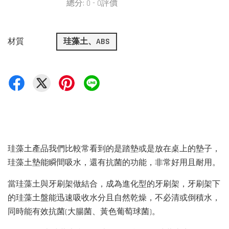
總分:
0
-
0
評價
材質
珪藻土、ABS
珪藻土產品我們比較常看到的是踏墊或是放在桌上的墊子，
珪藻土墊能瞬間吸水，還有抗菌的功能，非常好用且耐用。
當珪藻土與牙刷架做結合，成為進化型的牙刷架，牙刷架下
的珪藻土盤能迅速吸收水分且自然乾燥，不必清或倒積水，
同時能有效抗菌(大腸菌、黃色葡萄球菌)。