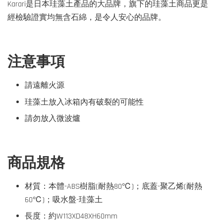
Karari是日本珪藻土產品的大品牌，旗下的珪藻土商品更是
經檢驗證實均無含石綿，是令人安心的品牌。
注意事項
請遠離火源
珪藻土放入冰箱內有破裂的可能性
請勿放入微波爐
商品規格
材質：本體-ABS樹脂(耐熱80℃)；底蓋-聚乙烯(耐熱
60℃)；吸水盤-珪藻土
長度：約W113XD48XH60mm