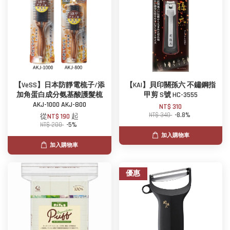
【VeSS】日本防靜電梳子/添
【KAI】貝印關孫六 不鏽鋼指
加角蛋白成分氨基酸護髮梳
甲剪 S號 HC-3555
AKJ-1000 AKJ-800
NT$ 310
NT$ 340
-8.8%
從
NT$ 190
起
NT$ 200
-5%
加入購物車
加入購物車
優惠