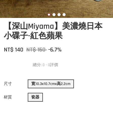
【深山Miyama】美濃燒日本
小碟子-紅色蘋果
NT$ 140
NT$ 150
-6.7%
總分:
0
-
0
評價
尺寸
寛10.3x10.7cmx高2.2cm
材質
瓷器