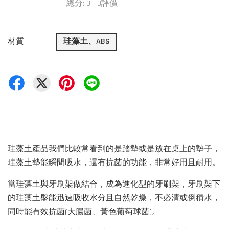
總分:
0
-
0
評價
材質
珪藻土、ABS
珪藻土產品我們比較常看到的是踏墊或是放在桌上的墊子，
珪藻土墊能瞬間吸水，還有抗菌的功能，非常好用且耐用。
當珪藻土與牙刷架做結合，成為進化型的牙刷架，牙刷架下
的珪藻土盤能迅速吸收水分且自然乾燥，不必清或倒積水，
同時能有效抗菌(大腸菌、黃色葡萄球菌)。