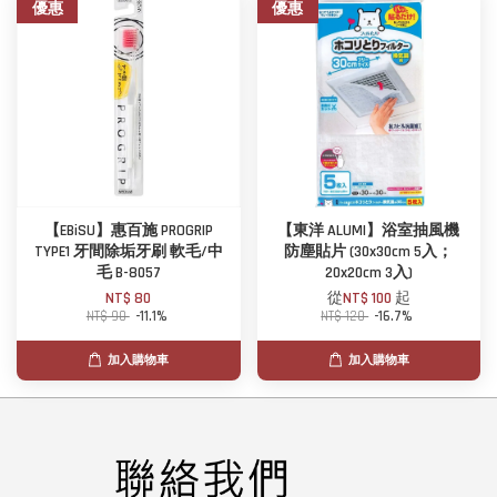
優惠
優惠
【EBiSU】惠百施 PROGRIP
【東洋 ALUMI】浴室抽風機
TYPE1 牙間除垢牙刷 軟毛/中
防塵貼片 (30x30cm 5入；
毛 B-8057
20x20cm 3入)
NT$ 80
從
NT$ 100
起
NT$ 90
-11.1%
NT$ 120
-16.7%
加入購物車
加入購物車