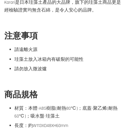
Karari是日本珪藻土產品的大品牌，旗下的珪藻土商品更是
經檢驗證實均無含石綿，是令人安心的品牌。
注意事項
請遠離火源
珪藻土放入冰箱內有破裂的可能性
請勿放入微波爐
商品規格
材質：本體-ABS樹脂(耐熱80℃)；底蓋-聚乙烯(耐熱
60℃)；吸水盤-珪藻土
長度：約W113XD48XH60mm